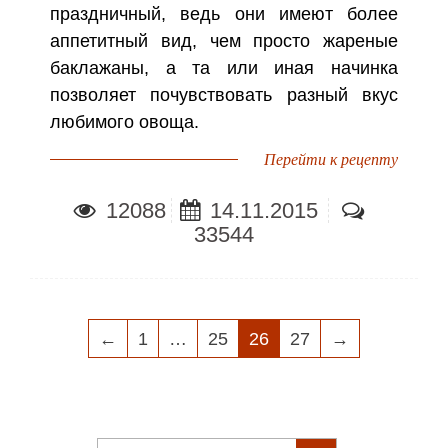
праздничный, ведь они имеют более
аппетитный вид, чем просто жареные
баклажаны, а та или иная начинка
позволяет почувствовать разный вкус
любимого овоща.
Перейти к рецепту
12088
14.11.2015
33544
НАВИГАЦИЯ
←
1
…
25
26
27
→
ПО
ЗАПИСЯМ