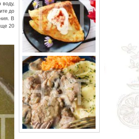
 воду,
ите до
ния. В
еще 20