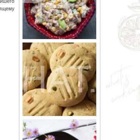
ейшего
оящему