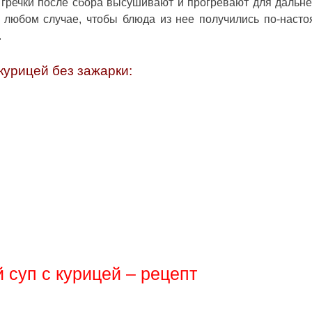
на гречки после сбора высушивают и прогревают для дальн
В любом случае, чтобы блюда из нее получились по-наст
.
 курицей без зажарки
:
 суп с курицей – рецепт