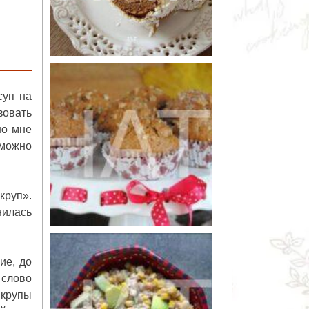
суп на
зовать
но мне
 можно
круп».
нилась
ие, до
 слово
 крупы