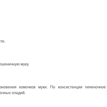
те.
пшеничную муку.
зновения комочков муки. По консистенции печеночное
ночных оладий.