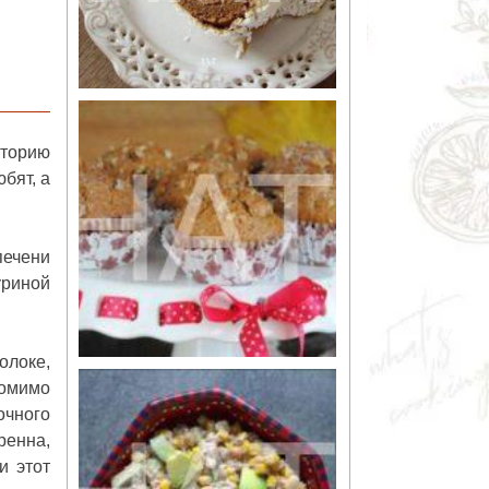
сторию
бят, а
печени
уриной
олоке,
Помимо
очного
ренна,
и этот