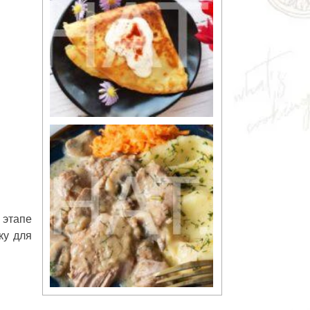
 этапе
ку для