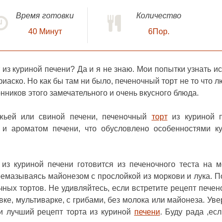
Время готовки
Количество
40
Минут
6Пор.
 из куриной печени
? Да и я не знаю. Мои попытки узнать и
аско. Но как бы там ни было, печеночный торт не то что лю
нников этого замечательного и очень вкусного блюда.
яжьей или свиной печени, печеночный
торт
из куриной 
и ароматом печени, что обусловлено особенностями к
из куриной печени готовится из печеночного теста на м
ремазываясь майонезом с прослойкой из моркови и лука. 
чных тортов. Не удивляйтесь, если встретите рецепт печен
вке, мультиварке, с грибами, без молока или майонеза. Уве
и лучший рецепт торта из куриной
печени
. Буду рада ,есл