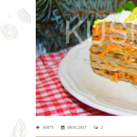
45075
09.01.2017
2