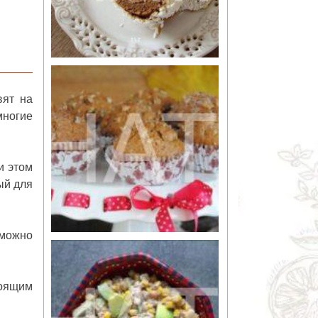
вят на
многие
и этом
ый для
 можно
тоящим