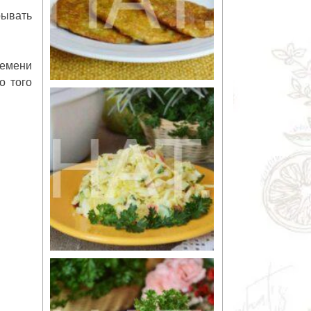
рывать
ремени
о того