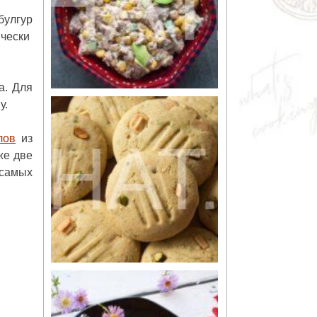
булгур
ически
а. Для
у.
лов
из
же две
 самых