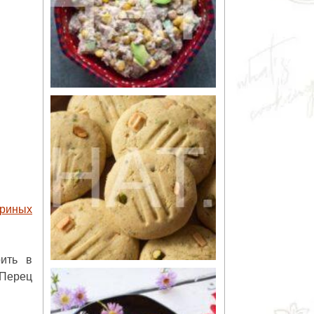
уриных
ить в
 Перец