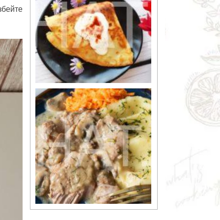
збейте