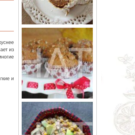
куснее
ает из
многие
гкие и