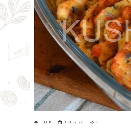
13318
10.10.2022
0