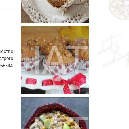
честве
строго
льным.