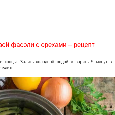
вой фасоли с орехами – рецепт
е концы. Залить холодной водой и варить 5 минут в 
студить.