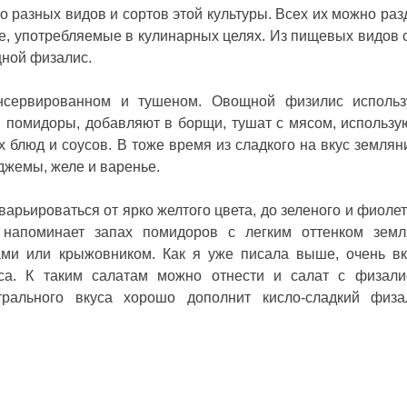
 разных видов и сортов этой культуры. Всех их можно раз
е, употребляемые в кулинарных целях. Из пищевых видов
ной физалис.
нсервированном и тушеном. Овощной физилис исполь
и помидоры, добавляют в борщи, тушат с мясом, использу
 блюд и соусов. В тоже время из сладкого на вкус землян
джемы, желе и варенье.
арьироваться от ярко желтого цвета, до зеленого и фиолет
 напоминает запах помидоров с легким оттенком земл
ами или крыжовником. Как я уже писала выше, очень в
са. К таким салатам можно отнести и
салат с физал
рального вкуса хорошо дополнит кисло-сладкий физа