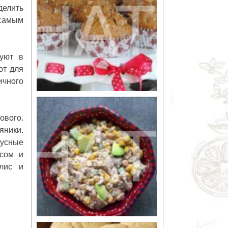
делить
 самым
зуют в
ют для
ичного
ового.
яники.
кусные
исом и
лис и