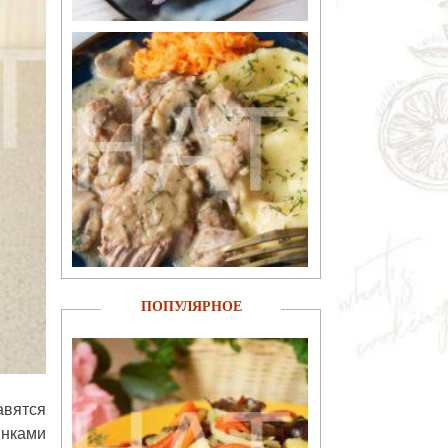
ПОПУЛЯРНОЕ
авятся
инками