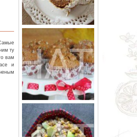
 Самые
ним ту
го вам
асе и
пченым