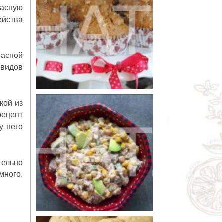
расную
ейства
расной
 видов
кой из
рецепт
 у него
тельно
много.