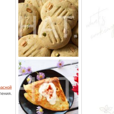
расной
пения.