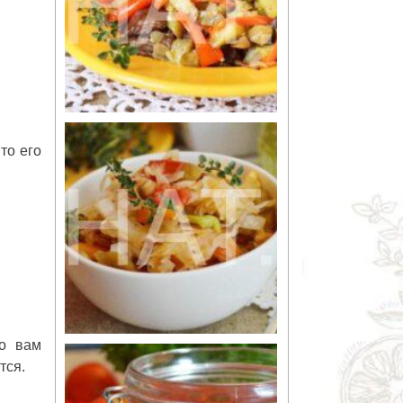
то его
го вам
тся.