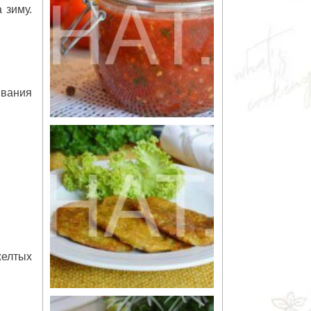
 зиму.
ывания
желтых