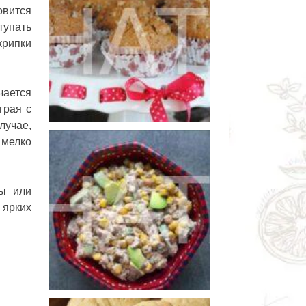
овится
упать
крипки
чается
грая с
лучае,
 мелко
ы или
 ярких