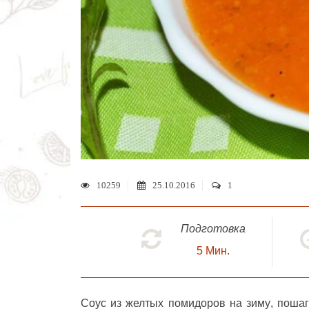
10259
25.10.2016
1
Подготовка
5
Мин.
Соус из желтых помидоров на зиму
, поша