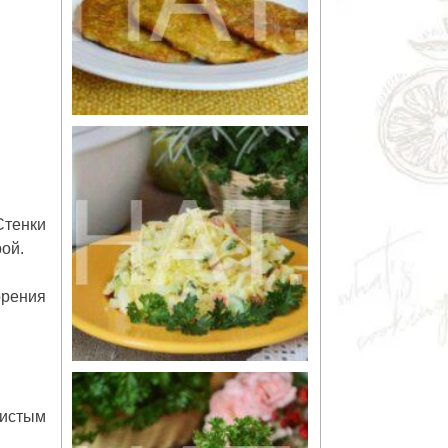
Стенки
ой.
орения
истым