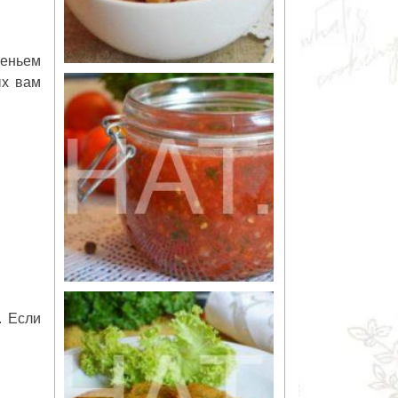
реньем
ых вам
. Если