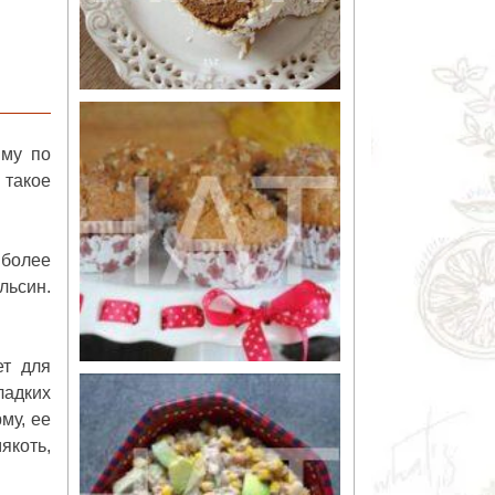
зиму
по
 такое
 более
льсин.
ет для
ладких
му, ее
якоть,