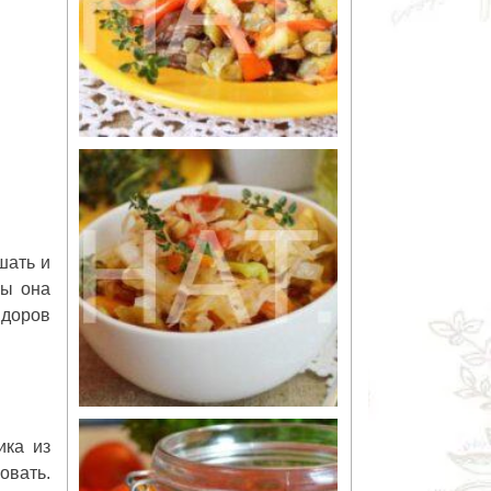
шать и
бы она
идоров
ика из
овать.