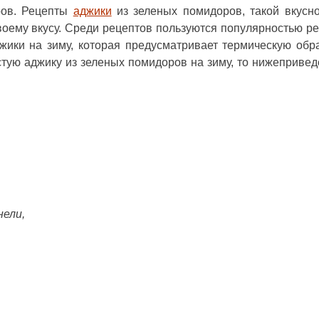
ров. Рецепты
аджики
из зеленых помидоров, такой вкусно
воему вкусу. Среди рецептов пользуются популярностью р
ики на зиму, которая предусматривает термическую обра
стую аджику из зеленых помидоров на зиму, то нижеприве
нели,