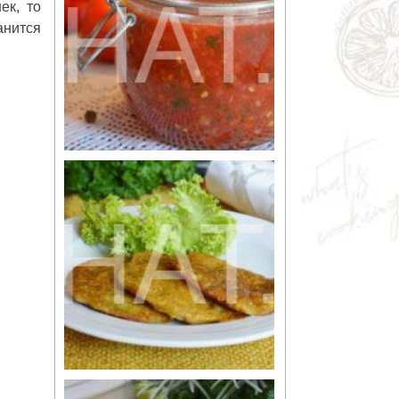
ек, то
анится