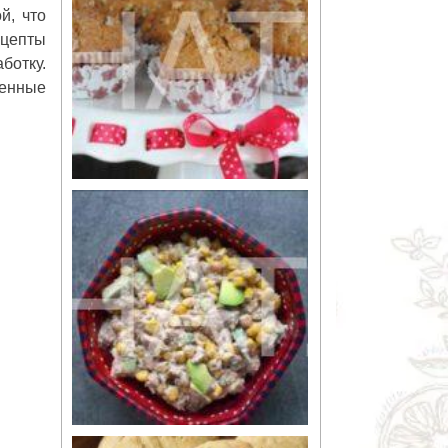
й, что
ецепты
ботку.
денные