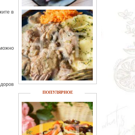
жите в
 можно
идоров
ПОПУЛЯРНОЕ