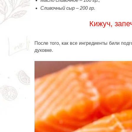
Масло сливочное – 100 гр.,
Сливочный сыр – 200 гр.
Кижуч, запе
После того, как все ингредиенты били под
духовке.