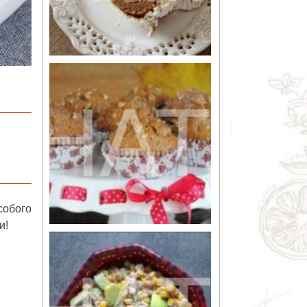
собого
и!