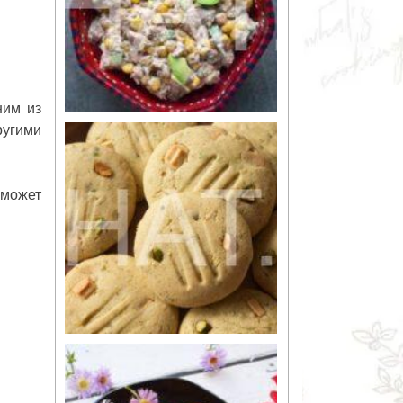
ним из
ругими
 может