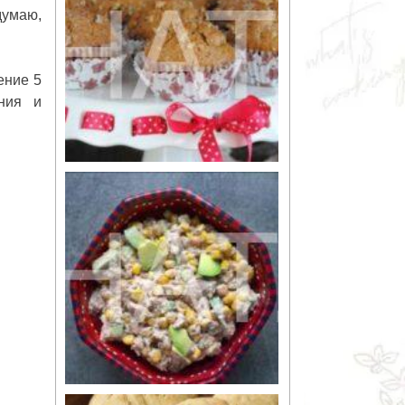
 думаю,
ение 5
ания и