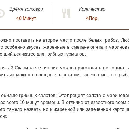
Время готовки
Количество
40
Минут
4Пор.
можно поставить на второе место после белых грибов. Лю
 что особенно вкусны жаренные в сметане опята и маринов
ящий деликатес для грибных гурманов.
ята? Оказывается из них можно приготовить не только с
авить их можно в овощные запеканки, запечь вместе с рыб
 обилию грибных салатов. Этот
рецепт салата с маринов
вас всего 10 минут времени. В отличие от известного всем 
го тяжело назвать, но к жаренной или запеченной картош
жно.