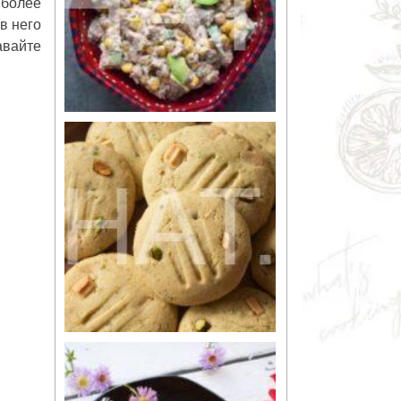
 более
в него
авайте