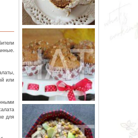
бители
анные.
алаты,
ой или
анными
салата
ке для