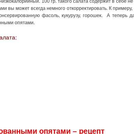
ь низкокалорийный. 100 гр. такого салата содержит в себе не
ами вы может всегда немного откорректировать. К примеру, 
онсервированную фасоль, кукурузу, горошек. А теперь д
нными опятами.
алата:
ованными опятами – рецепт