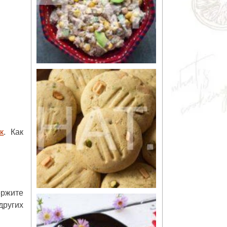
к
. Как
ержите
других