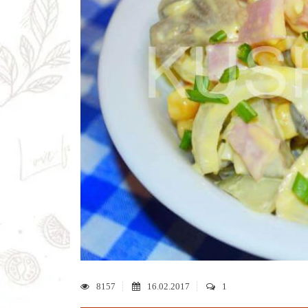
8157
16.02.2017
1