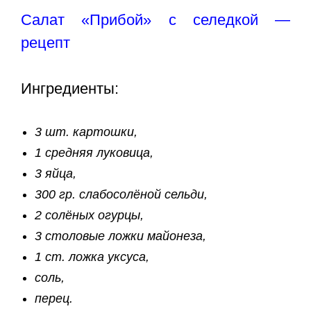
Салат «Прибой» с селедкой —
рецепт
Ингредиенты:
3 шт. картошки,
1 средняя луковица,
3 яйца,
300 гр. слабосолёной сельди,
2 солёных огурцы,
3 столовые ложки майонеза,
1 ст. ложка уксуса,
соль,
перец.