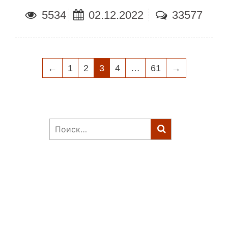
5534
02.12.2022
33577
НАВИГАЦИЯ
←
1
2
3
4
…
61
→
ПО
ЗАПИСЯМ
Найти: