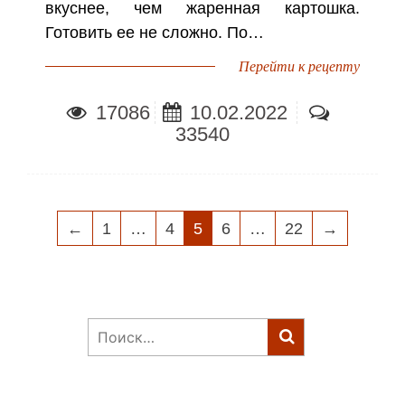
вкуснее, чем жаренная картошка.
Готовить ее не сложно. По…
Перейти к рецепту
17086
10.02.2022
33540
НАВИГАЦИЯ
←
1
…
4
5
6
…
22
→
ПО
ЗАПИСЯМ
Найти: